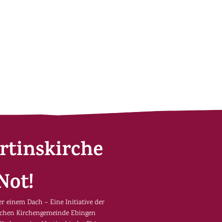
rtinskirche
Not!
er einem Dach – Eine Initiative der
schen Kirchengemeinde Ebingen